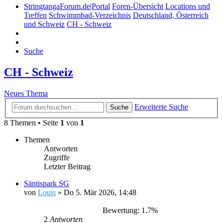
StringtangaForum.de|Portal
Foren-Übersicht
Locations und
Treffen
Schwimmbad-Verzeichnis
Deutschland, Österreich
und Schweiz
CH - Schweiz
Suche
CH - Schweiz
Neues Thema
Erweiterte Suche
Suche
8 Themen • Seite
1
von
1
Themen
Antworten
Zugriffe
Letzter Beitrag
Säntispark SG
von
Louis
»
Do 5. Mär 2026, 14:48
Bewertung: 1.7%
2
Antworten