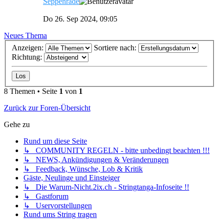
Seppenrade
Do 26. Sep 2024, 09:05
Neues Thema
Anzeigen:
Sortiere nach:
Richtung:
8 Themen • Seite
1
von
1
Zurück zur Foren-Übersicht
Gehe zu
Rund um diese Seite
↳ COMMUNITY REGELN - bitte unbedingt beachten !!!
↳ NEWS, Ankündigungen & Veränderungen
↳ Feedback, Wünsche, Lob & Kritik
Gäste, Neulinge und Einsteiger
↳ Die Warum-Nicht.2ix.ch - Stringtanga-Infoseite !!
↳ Gastforum
↳ Uservorstellungen
Rund ums String tragen