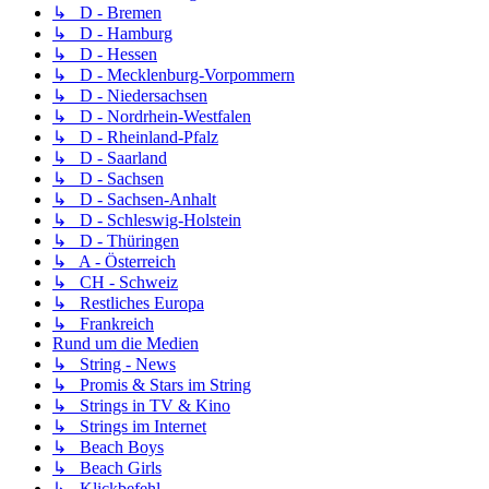
↳ D - Bremen
↳ D - Hamburg
↳ D - Hessen
↳ D - Mecklenburg-Vorpommern
↳ D - Niedersachsen
↳ D - Nordrhein-Westfalen
↳ D - Rheinland-Pfalz
↳ D - Saarland
↳ D - Sachsen
↳ D - Sachsen-Anhalt
↳ D - Schleswig-Holstein
↳ D - Thüringen
↳ A - Österreich
↳ CH - Schweiz
↳ Restliches Europa
↳ Frankreich
Rund um die Medien
↳ String - News
↳ Promis & Stars im String
↳ Strings in TV & Kino
↳ Strings im Internet
↳ Beach Boys
↳ Beach Girls
↳ Klickbefehl