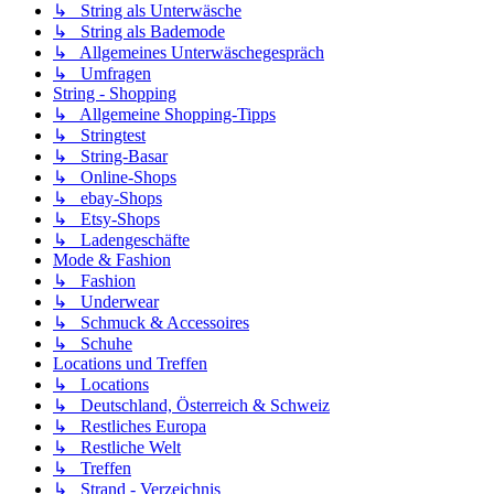
↳ String als Unterwäsche
↳ String als Bademode
↳ Allgemeines Unterwäschegespräch
↳ Umfragen
String - Shopping
↳ Allgemeine Shopping-Tipps
↳ Stringtest
↳ String-Basar
↳ Online-Shops
↳ ebay-Shops
↳ Etsy-Shops
↳ Ladengeschäfte
Mode & Fashion
↳ Fashion
↳ Underwear
↳ Schmuck & Accessoires
↳ Schuhe
Locations und Treffen
↳ Locations
↳ Deutschland, Österreich & Schweiz
↳ Restliches Europa
↳ Restliche Welt
↳ Treffen
↳ Strand - Verzeichnis