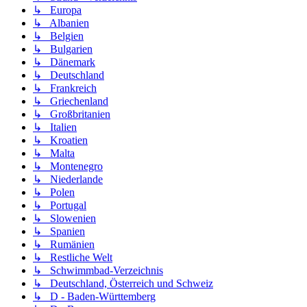
↳ Europa
↳ Albanien
↳ Belgien
↳ Bulgarien
↳ Dänemark
↳ Deutschland
↳ Frankreich
↳ Griechenland
↳ Großbritanien
↳ Italien
↳ Kroatien
↳ Malta
↳ Montenegro
↳ Niederlande
↳ Polen
↳ Portugal
↳ Slowenien
↳ Spanien
↳ Rumänien
↳ Restliche Welt
↳ Schwimmbad-Verzeichnis
↳ Deutschland, Österreich und Schweiz
↳ D - Baden-Württemberg