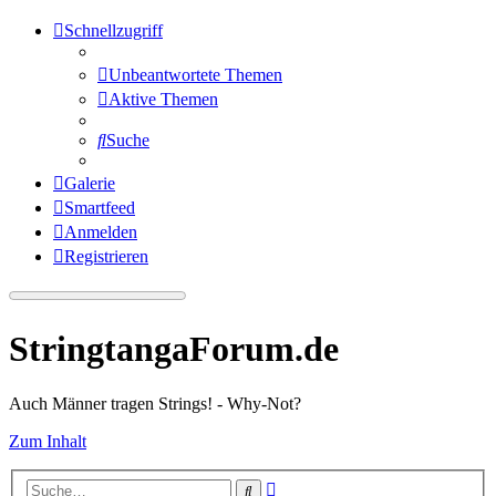
Schnellzugriff
Unbeantwortete Themen
Aktive Themen
Suche
Galerie
Smartfeed
Anmelden
Registrieren
StringtangaForum.de
Auch Männer tragen Strings! - Why-Not?
Zum Inhalt
Erweiterte
Suche