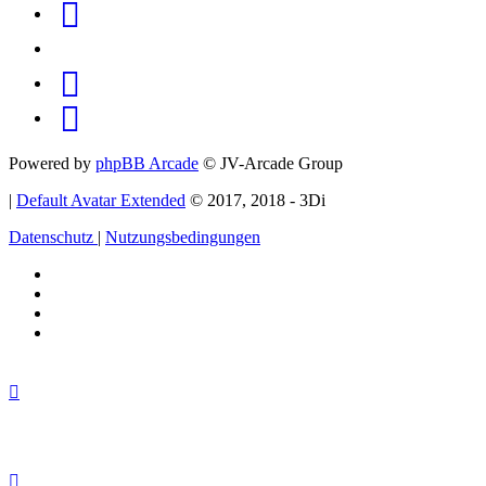
RSS
(Opens
Twitter
in
(Opens
Reddit
new
in
(Opens
Youtube
tab)
new
in
(Opens
Powered by
phpBB Arcade
© JV-Arcade Group
tab)
new
in
|
Default Avatar Extended
© 2017, 2018 - 3Di
tab)
new
Datenschutz
|
Nutzungsbedingungen
tab)