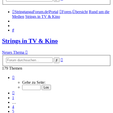
Suche
StringtangaForum.de|Portal
Foren-Übersicht
Rund um die
Medien
Strings in TV & Kino
Suche
Strings in TV & Kino
Neues Thema
Erweiterte
Suche
Suche
179 Themen
Seite
6
Gehe zu Seite:
von
8
Vorherige
1
…
4
5