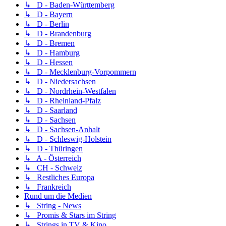
↳ D - Baden-Württemberg
↳ D - Bayern
↳ D - Berlin
↳ D - Brandenburg
↳ D - Bremen
↳ D - Hamburg
↳ D - Hessen
↳ D - Mecklenburg-Vorpommern
↳ D - Niedersachsen
↳ D - Nordrhein-Westfalen
↳ D - Rheinland-Pfalz
↳ D - Saarland
↳ D - Sachsen
↳ D - Sachsen-Anhalt
↳ D - Schleswig-Holstein
↳ D - Thüringen
↳ A - Österreich
↳ CH - Schweiz
↳ Restliches Europa
↳ Frankreich
Rund um die Medien
↳ String - News
↳ Promis & Stars im String
↳ Strings in TV & Kino