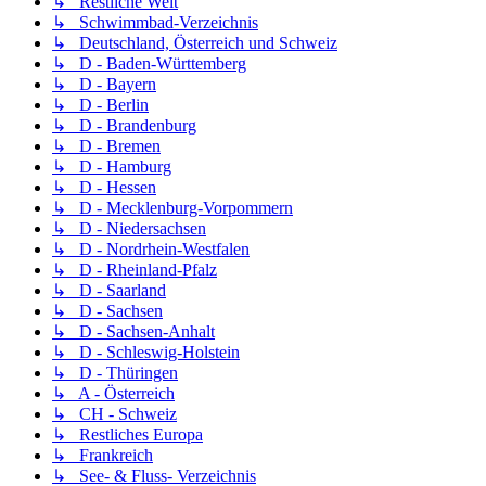
↳ Restliche Welt
↳ Schwimmbad-Verzeichnis
↳ Deutschland, Österreich und Schweiz
↳ D - Baden-Württemberg
↳ D - Bayern
↳ D - Berlin
↳ D - Brandenburg
↳ D - Bremen
↳ D - Hamburg
↳ D - Hessen
↳ D - Mecklenburg-Vorpommern
↳ D - Niedersachsen
↳ D - Nordrhein-Westfalen
↳ D - Rheinland-Pfalz
↳ D - Saarland
↳ D - Sachsen
↳ D - Sachsen-Anhalt
↳ D - Schleswig-Holstein
↳ D - Thüringen
↳ A - Österreich
↳ CH - Schweiz
↳ Restliches Europa
↳ Frankreich
↳ See- & Fluss- Verzeichnis