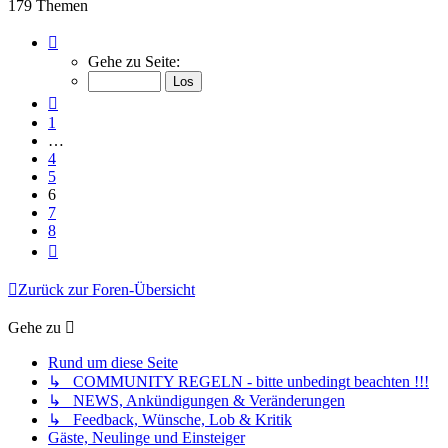
179 Themen
Seite
6
Gehe zu Seite:
von
8
Vorherige
1
…
4
5
6
7
8
Nächste
Zurück zur Foren-Übersicht
Gehe zu
Rund um diese Seite
↳ COMMUNITY REGELN - bitte unbedingt beachten !!!
↳ NEWS, Ankündigungen & Veränderungen
↳ Feedback, Wünsche, Lob & Kritik
Gäste, Neulinge und Einsteiger