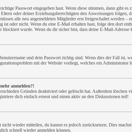
 richtige Passwort eingegeben hast. Wenn diese stimmen, dann gibt e
er Eltern oder deiner Erziehungsberechtigten den Anweisungen folgen, die
müssen alle neu angemeldeten Mitglieder erst freigeschaltet werden – e
ötig ist oder nicht. Wenn du eine E-Mail erhalten hast, folge den dort 
 blockiert wurde. Wenn du dir sicher bist, dass deine E-Mail-Adresse 
Benutzername und dein Passwort richtig sind. Wenn dies der Fall ist, 
figurationsproblem mit der Website vorliegt, welches ein Administrator 
t mehr anmelden?!
erschieden Gründen deaktiviert oder gelöscht hat. Außerdem löschen vie
striere dich einfach erneut und nimm aktiv an den Diskussionen teil!
t nicht wieder mitteilen, du kannst es jedoch zurücksetzen. Dies mach
u dich schnell wieder anmelden können.