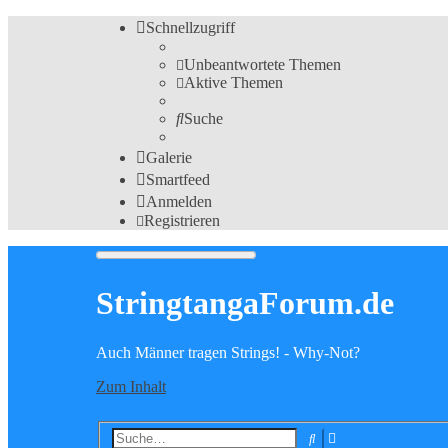
Schnellzugriff
Unbeantwortete Themen
Aktive Themen
Suche
Galerie
Smartfeed
Anmelden
Registrieren
StringtangaForum.de
Auch Männer tragen Strings! - Why-Not?
Zum Inhalt
Erweiterte
Suche