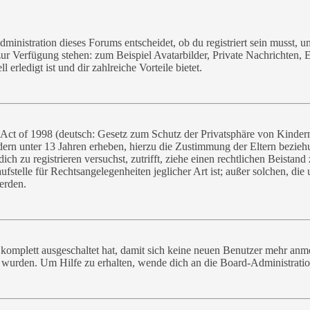
nistration dieses Forums entscheidet, ob du registriert sein musst, um B
 zur Verfügung stehen: zum Beispiel Avatarbilder, Private Nachrichten, 
erledigt ist und dir zahlreiche Vorteile bietet.
ct of 1998 (deutsch: Gesetz zum Schutz der Privatsphäre von Kindern 
dern unter 13 Jahren erheben, hierzu die Zustimmung der Eltern bezie
 dich zu registrieren versuchst, zutrifft, ziehe einen rechtlichen Beista
fstelle für Rechtsangelegenheiten jeglicher Art ist; außer solchen, di
erden.
g komplett ausgeschaltet hat, damit sich keine neuen Benutzer mehr anm
t wurden. Um Hilfe zu erhalten, wende dich an die Board-Administratio