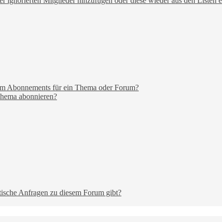
er ignorierten Mitglieder hinzufügen oder diese wieder aus den Listen 
nem Abonnements für ein Thema oder Forum?
 Thema abonnieren?
stische Anfragen zu diesem Forum gibt?