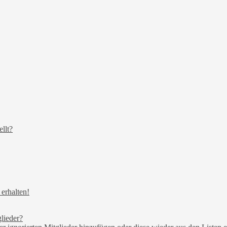
llt?
erhalten!
lieder?